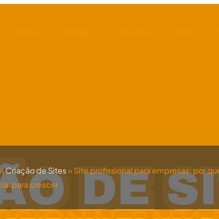
Home
A W2UP
Soluções
Blog
»
Criação de Sites
»
Site profissional para empresas: por qu
ial para crescer