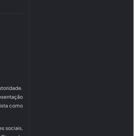
utoridade.
esentação
vista como
s sociais,