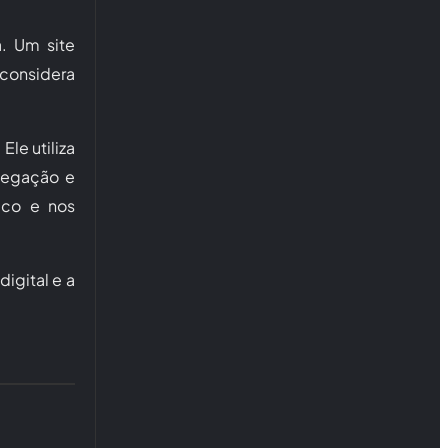
a. Um site
 considera
le utiliza
avegação e
ico e nos
igital e a