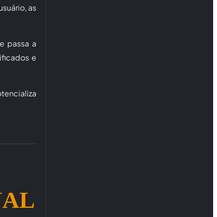
suário, as
te passa a
ificados e
tencializa
NAL