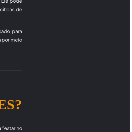
. Ele pode
cíficas de
sado para
ja por meio
ES?
 “estar no