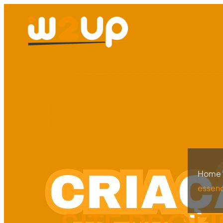
Home
essenc