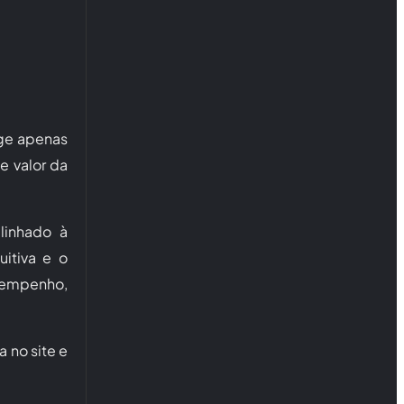
rge apenas
e valor da
linhado à
uitiva e o
esempenho,
 no site e