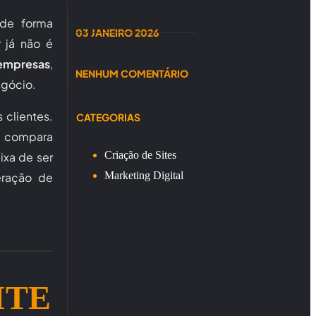
de forma
03 JANEIRO 2026
r já não é
 empresas
,
NENHUM COMENTÁRIO
egócio.
 clientes.
CATEGORIAS
 compara
Criação de Sites
ixa de ser
Marketing Digital
eração de
ITE