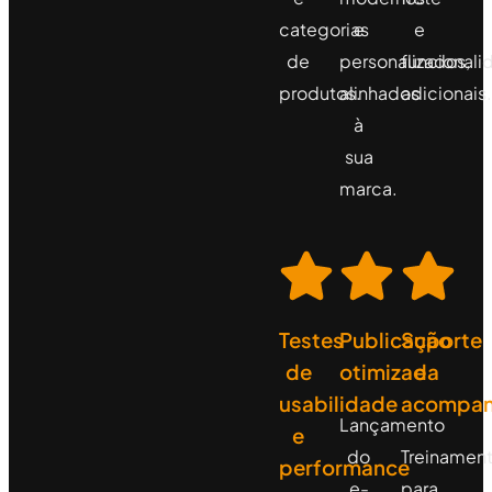
categorias
e
e
de
personalizados,
funcionali
produtos.
alinhados
adicionais.
à
sua
marca.
Testes
Publicação
Suporte
de
otimizada
e
usabilidade
acompa
Lançamento
e
do
Treinamen
performance
e-
para