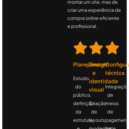
montar um site, mas de
criar uma experiência de
compra online eficiente
e profissional.
Planejamento
Design
Configur
e
técnica
Estudo
identidade
do
Integraçõ
visual
público,
de
definição
Criação
meios
da
de
de
estrutura
layouts
pagament
e
modernos
frete