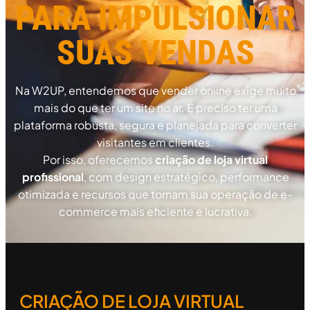
PARA IMPULSIONAR
SUAS VENDAS
Na W2UP, entendemos que vender online exige muito
mais do que ter um site no ar. É preciso ter uma
plataforma robusta, segura e planejada para converter
visitantes em clientes.
Por isso, oferecemos
criação de loja virtual
profissional
, com design estratégico, performance
otimizada e recursos que tornam sua operação de e-
commerce mais eficiente e lucrativa.
CRIAÇÃO DE LOJA VIRTUAL